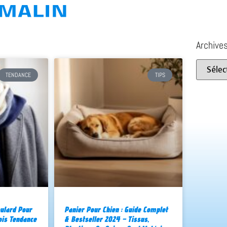
Archive
TENDANCE
TIPS
ulard Pour
Panier Pour Chien : Guide Complet
is Tendance
& Bestseller 2024 – Tissus,