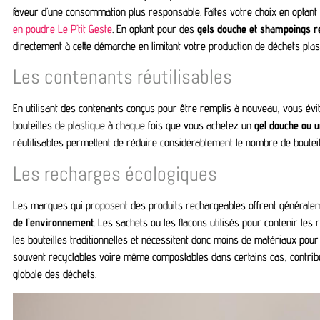
faveur d’une consommation plus responsable. Faîtes votre choix en optan
en poudre Le P’tit Geste
. En optant pour des
gels douche et shampoings r
directement à cette démarche en limitant votre production de déchets plas
Les contenants réutilisables
En utilisant des contenants conçus pour être remplis à nouveau, vous évit
bouteilles de plastique à chaque fois que vous achetez un
gel douche ou 
réutilisables permettent de réduire considérablement le nombre de bouteill
Les recharges écologiques
Les marques qui proposent des produits rechargeables offrent générale
de l’environnement
. Les sachets ou les flacons utilisés pour contenir le
les bouteilles traditionnelles et nécessitent donc moins de matériaux pour l
souvent recyclables voire même compostables dans certains cas, contribu
globale des déchets.